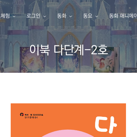
료체험
로그인
동화
동요
동화 애니메
이북 다단계-2호
동화책 만들기
아이눈 이북
아이눈 음악
아이눈 동영
한글 동화책 샘플
내 동화책
한글 동화책
동요
동화 애니메
영어 동화책 샘플
동요 샘플
소개
구독 신청
영어 동화책
주니어 싱어
애니메이션 샘플
주니어 싱어 샘플
유튜브
포인트 충전
한글송
영상 샘플
상품보기