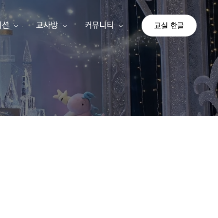
이션
교사방
커뮤니티
교실 한글
상
교사 회원가입
공지사항
이션
교사 등업신청
자유게시판
교실 한글
기존 게시판
가 단계
아이눈 신규 교사
나 단계
선생님 수업 사례
다 단계
교사 지침서
연간교육계획안
쓰기 추가