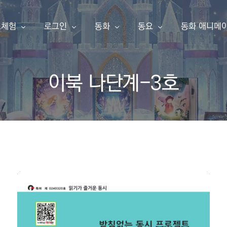
료체험
로그인
동화
동요
동화 애니메
이북 나단계-3호
동화책 만들기
아이눈 이북
아이눈 음악
아이눈 동영
한글 동화책 샘플
내 동화책
한글 동화책
동요
동화 애니메
영어 동화책 샘플
동요 샘플
소개
구독 신청
영어 동화책
주니어 싱어
애니메이션 샘플
주니어 싱어 샘플
유튜브
포인트 충전
한글송
영상 샘플
상품보기