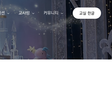
이션
교사방
커뮤니티
교실 한글
상
교사 회원가입
공지사항
이션
교사 등업신청
자유게시판
교실 한글
기존 게시판
가 단계
아이눈 신규 교사
나 단계
선생님 수업 사례
다 단계
교사 지침서
연간교육계획안
쓰기 추가