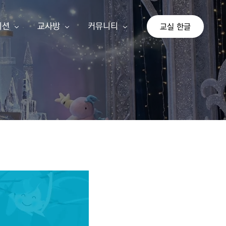
이션
교사방
커뮤니티
교실 한글
상
교사 회원가입
공지사항
이션
교사 등업신청
자유게시판
교실 한글
기존 게시판
가 단계
아이눈 신규 교사
나 단계
선생님 수업 사례
다 단계
교사 지침서
연간교육계획안
쓰기 추가