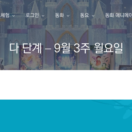
료체험
로그인
동화
동요
동화 애니메
다 단계 – 9월 3주 월요일
동화책 만들기
아이눈 이북
아이눈 음악
아이눈 동영
한글 동화책 샘플
내 동화책
한글 동화책
동요
동화 애니메
영어 동화책 샘플
동요 샘플
소개
구독 신청
영어 동화책
주니어 싱어
애니메이션 샘플
주니어 싱어 샘플
유튜브
포인트 충전
한글송
영상 샘플
상품보기