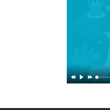
Rewind
Play
Forward
10s
10s