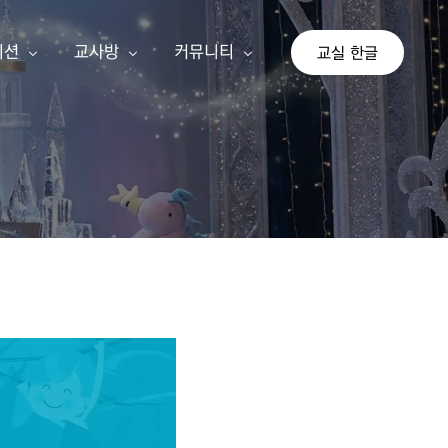
이션
교사방
커뮤니티
교실 한글
상
교사 회원가입
공지사항
이션
교사 등업신청
자유게시판
교실 한글
기존 게시판
가 단계
아이눈 신규 교사
나 단계
선생님 수업 사례
다 단계
교사 지침서
연간교육계획안
쓰기 추가