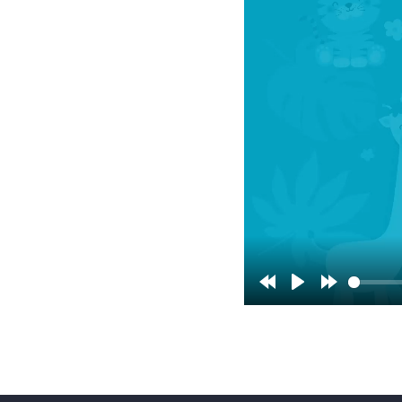
Rewind
Play
Forward
10s
10s