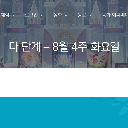
료체험
로그인
동화
동요
동화 애니메
다 단계 – 8월 4주 화요일
동화책 만들기
아이눈 이북
아이눈 음악
아이눈 동영
한글 동화책 샘플
내 동화책
한글 동화책
동요
동화 애니메
영어 동화책 샘플
동요 샘플
소개
구독 신청
영어 동화책
주니어 싱어
애니메이션 샘플
주니어 싱어 샘플
유튜브
포인트 충전
한글송
영상 샘플
상품보기