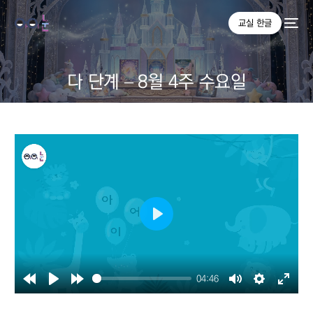
교실 한글
다 단계 – 8월 4주 수요일
Play
04:46
Rewind
Play
Forward
Mute
Settings
Enter
10s
10s
fullsc