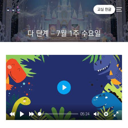
교실 한글
다 단계 – 7월 1주 수요일
Play
05:24
Rewind
Play
Forward
Mute
Settings
Enter
10s
10s
fullsc