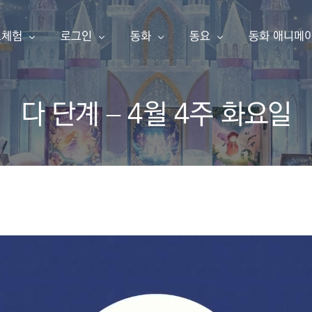
료체험
로그인
동화
동요
동화 애니메
다 단계 – 4월 4주 화요일
동화책 만들기
아이눈 이북
아이눈 음악
아이눈 동영
한글 동화책 샘플
내 동화책
한글 동화책
동요
동화 애니메
영어 동화책 샘플
동요 샘플
소개
구독 신청
영어 동화책
주니어 싱어
애니메이션 샘플
주니어 싱어 샘플
유튜브
포인트 충전
한글송
영상 샘플
상품보기