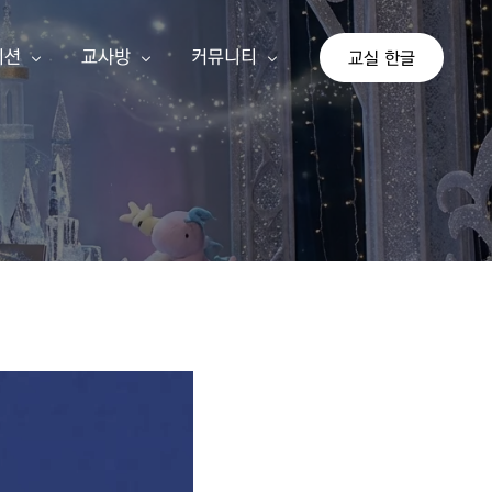
이션
교사방
커뮤니티
교실 한글
상
교사 회원가입
공지사항
이션
교사 등업신청
자유게시판
교실 한글
기존 게시판
가 단계
아이눈 신규 교사
나 단계
선생님 수업 사례
다 단계
교사 지침서
연간교육계획안
쓰기 추가