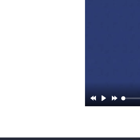
Rewind
Play
Forward
10s
10s