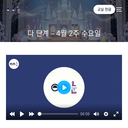
교실 한글
다 단계 – 4월 2주 수요일
Play
04:59
Rewind
Play
Forward
Mute
Settings
Enter
10s
10s
fullsc