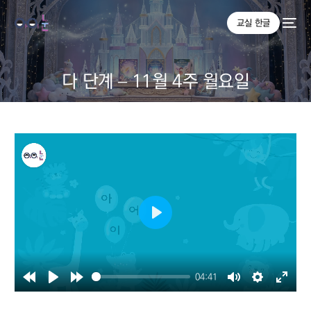
교실 한글
다 단계 – 11월 4주 월요일
Play
04:41
Rewind
Play
Forward
Mute
Settings
Enter
10s
10s
fullsc