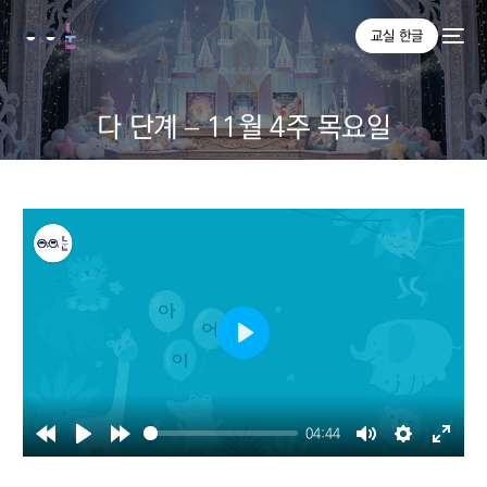
교실 한글
다 단계 – 11월 4주 목요일
Play
04:44
Rewind
Play
Forward
Mute
Settings
Enter
10s
10s
fullsc