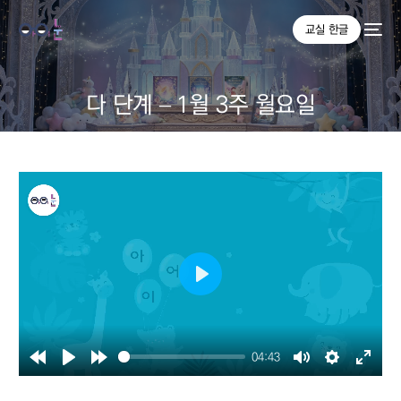
교실 한글
다 단계 – 1월 3주 월요일
Play
04:43
Rewind
Play
Forward
Mute
Settings
Enter
10s
10s
fullsc