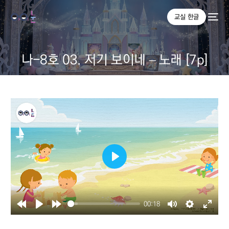
교실 한글
나-8호 03. 저기 보이네 – 노래 [7p]
Play
00:18
Rewind
Play
Forward
Mute
Settings
Enter
10s
10s
fullsc