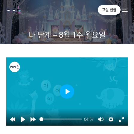
교실 한글
나 단계 – 8월 1주 월요일
Play
04:57
Rewind
Play
Forward
Mute
Settings
Enter
10s
10s
fullsc