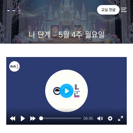
교실 한글
나 단계 – 5월 4주 월요일
Play
04:45
Rewind
Play
Forward
Mute
Settings
Enter
10s
10s
fullsc