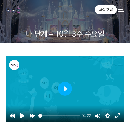
교실 한글
나 단계 – 10월 3주 수요일
Play
04:22
Rewind
Play
Forward
Mute
Settings
Enter
10s
10s
fullsc