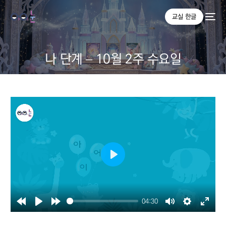
교실 한글
나 단계 – 10월 2주 수요일
Play
04:30
Rewind
Play
Forward
Mute
Settings
Enter
10s
10s
fullsc