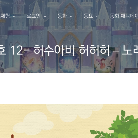
료체험
로그인
동화
동요
동화 애니메
호 12- 허수아비 허허허 – 노래 
동화책 만들기
아이눈 이북
아이눈 음악
아이눈 동영
한글 동화책 샘플
내 동화책
한글 동화책
동요
동화 애니메
영어 동화책 샘플
동요 샘플
소개
구독 신청
영어 동화책
주니어 싱어
애니메이션 샘플
주니어 싱어 샘플
유튜브
포인트 충전
한글송
영상 샘플
상품보기