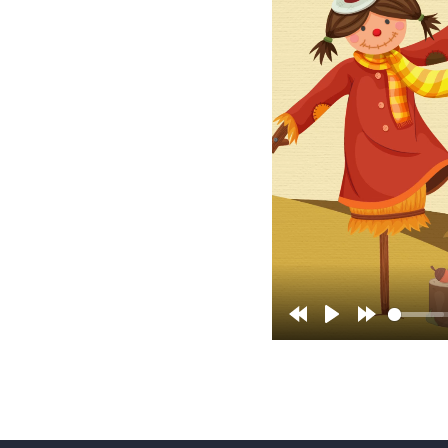
Rewind
Play
Forward
10s
10s