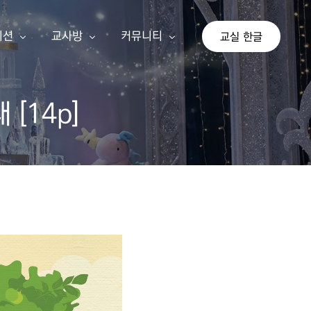
이션
교사방
커뮤니티
교실 한글
[14p]
상
교사 회원가입
공지사항
이션
교사 등업신청
자유게시판
교실 한글
기존 게시판
가 단계
아이눈 신규 교사
나 단계
선생님 수업 사례
다 단계
교사 지침서
연간교육계획안
쓰기 추가