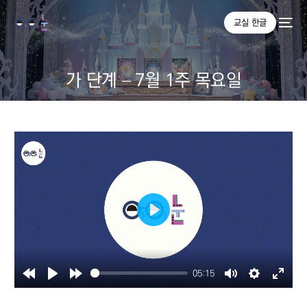
교실 한글
가 단계 – 7월 1주 목요일
Play
05:15
Rewind
Play
Forward
Mute
Settings
Enter
10s
10s
fullsc