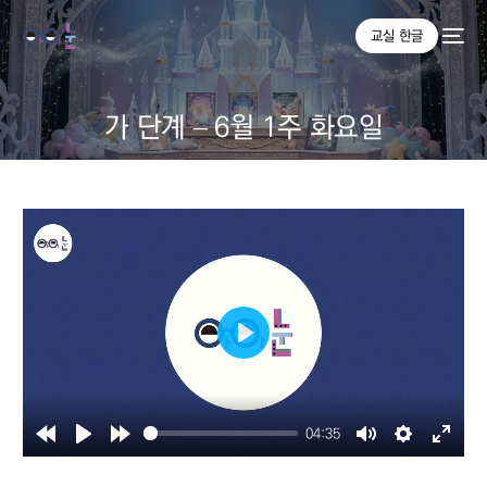
교실 한글
가 단계 – 6월 1주 화요일
Play
04:35
Rewind
Play
Forward
Mute
Settings
Enter
10s
10s
fullsc