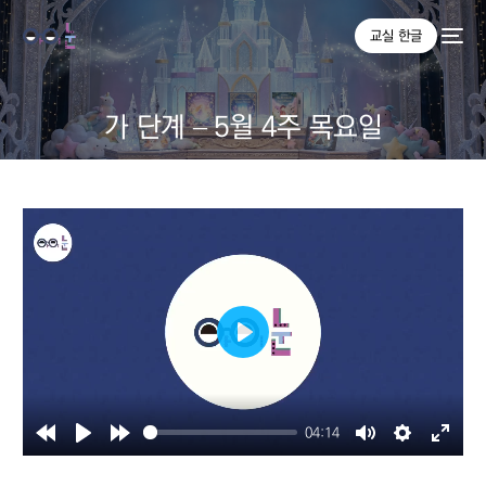
교실 한글
가 단계 – 5월 4주 목요일
Play
04:14
Rewind
Play
Forward
Mute
Settings
Enter
10s
10s
fullsc