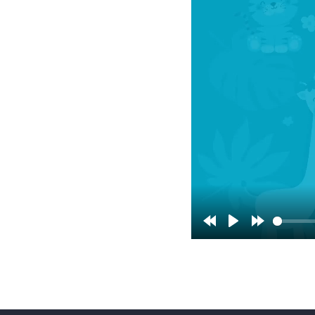
Rewind
Play
Forward
10s
10s