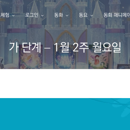
료체험
로그인
동화
동요
동화 애니메
가 단계 – 1월 2주 월요일
동화책 만들기
아이눈 이북
아이눈 음악
아이눈 동영
한글 동화책 샘플
내 동화책
한글 동화책
동요
동화 애니메
영어 동화책 샘플
동요 샘플
소개
구독 신청
영어 동화책
주니어 싱어
애니메이션 샘플
주니어 싱어 샘플
유튜브
포인트 충전
한글송
영상 샘플
상품보기