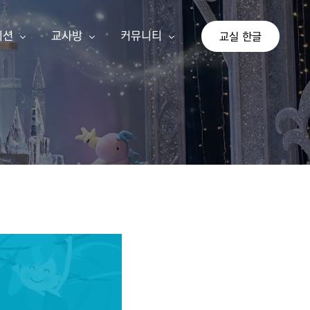
이션
교사방
커뮤니티
교실 한글
상
교사 회원가입
공지사항
이션
교사 등업신청
자유게시판
교실 한글
기존 게시판
가 단계
아이눈 신규 교사
나 단계
선생님 수업 사례
다 단계
교사 지침서
연간교육계획안
쓰기 추가