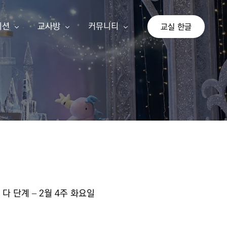
이션
교사방
커뮤니티
교실 한글
상
교사 회원가입
공지사항
이션
교사 등업신청
자유게시판
교실 한글
기존 게시판
가 단계
아이눈 신규 교사
나 단계
선생님 수업 사례
다 단계
교사 지침서
다 단계 – 2월 4주 화요일
연간교육계획안
쓰기 추가