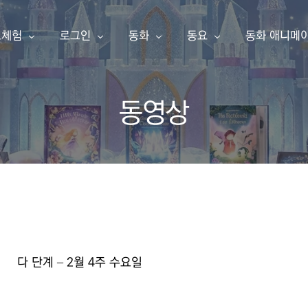
료체험
로그인
동화
동요
동화 애니메
동영상
동화책 만들기
아이눈 이북
아이눈 음악
아이눈 동영
한글 동화책 샘플
내 동화책
한글 동화책
동요
동화 애니메
영어 동화책 샘플
동요 샘플
소개
구독 신청
영어 동화책
주니어 싱어
애니메이션 샘플
주니어 싱어 샘플
유튜브
포인트 충전
한글송
영상 샘플
다 단계 – 2월 4주 수요일
상품보기