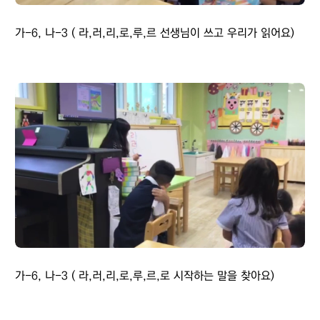
가-6, 나-3 ( 라,러,리,로,루,르 선생님이 쓰고 우리가 읽어요)
가-6, 나-3 ( 라,러,리,로,루,르,로 시작하는 말을 찾아요)