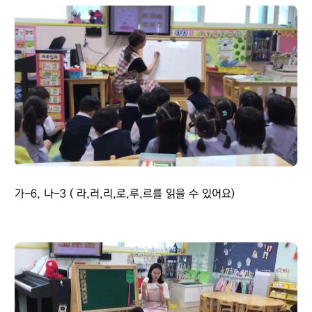
가-6, 나-3 ( 라,러,리,로,루,르를 읽을 수 있어요)