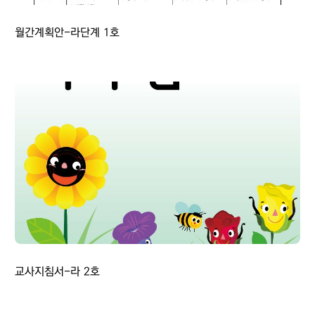
월간계획안-라단계 1호
교사지침서-라 2호