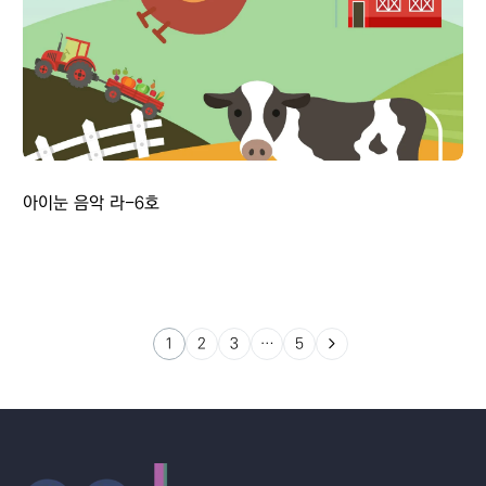
아이눈 음악 라-6호
1
2
3
…
5