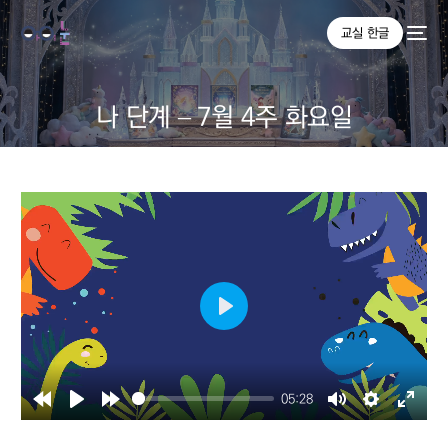
교실 한글
나 단계 – 7월 4주 화요일
Play
05:28
Rewind
Play
Forward
Mute
Settings
Enter
10s
10s
fullsc