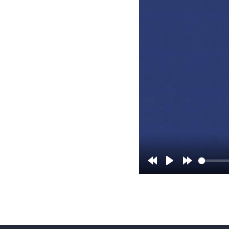
Rewind
Play
Forward
10s
10s