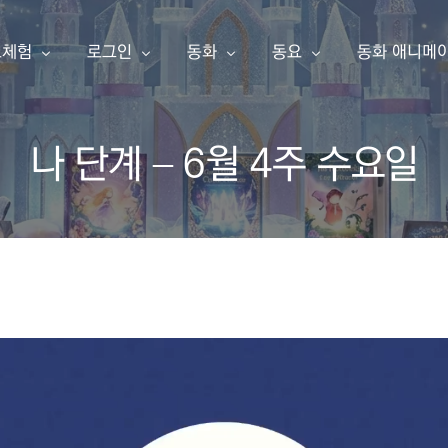
료체험
로그인
동화
동요
동화 애니메
나 단계 – 6월 4주 수요일
동화책 만들기
아이눈 이북
아이눈 음악
아이눈 동영
한글 동화책 샘플
내 동화책
한글 동화책
동요
동화 애니메
영어 동화책 샘플
동요 샘플
소개
구독 신청
영어 동화책
주니어 싱어
애니메이션 샘플
주니어 싱어 샘플
유튜브
포인트 충전
한글송
영상 샘플
상품보기