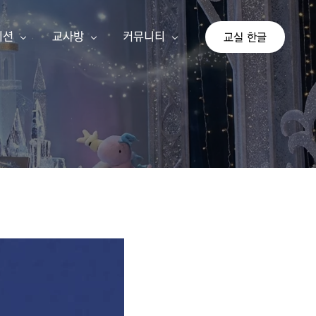
이션
교사방
커뮤니티
교실 한글
상
교사 회원가입
공지사항
이션
교사 등업신청
자유게시판
교실 한글
기존 게시판
가 단계
아이눈 신규 교사
나 단계
선생님 수업 사례
다 단계
교사 지침서
연간교육계획안
쓰기 추가