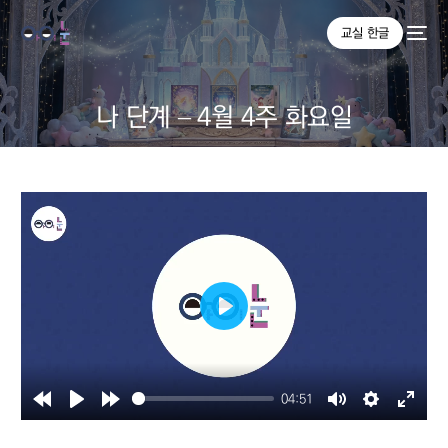
교실 한글
나 단계 – 4월 4주 화요일
Play
04:51
Rewind
Play
Forward
Mute
Settings
Enter
10s
10s
fullsc