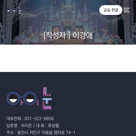
교실 한글
[작성자:]
이경애
대표전화 : 031-322-6656
상호명 : 미리온 | 대 표 : 류성렬
주소 : 용인시 처인구 이동읍 염티로 74-1