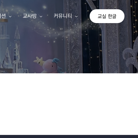
이션
교사방
커뮤니티
교실 한글
상
교사 회원가입
공지사항
이션
교사 등업신청
자유게시판
교실 한글
기존 게시판
가 단계
아이눈 신규 교사
나 단계
선생님 수업 사례
다 단계
교사 지침서
연간교육계획안
쓰기 추가