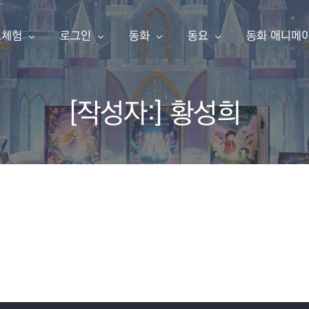
료체험
로그인
동화
동요
동화 애니메
[작성자:]
황성희
동화책 만들기
아이눈 이북
아이눈 음악
아이눈 동영
한글 동화책 샘플
내 동화책
한글 동화책
동요
동화 애니메
영어 동화책 샘플
동요 샘플
소개
구독 신청
영어 동화책
주니어 싱어
애니메이션 샘플
주니어 싱어 샘플
유튜브
포인트 충전
한글송
영상 샘플
상품보기