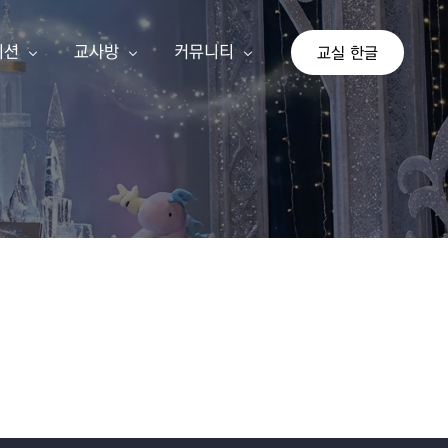
이션
교사방
커뮤니티
교실 한글
상
교사 회원가입
공지사항
이션
교사 등업신청
자유게시판
교실 한글
기존 게시판
가 단계
아이눈 신규 교사
나 단계
선생님 수업 사례
다 단계
교사 지침서
연간교육계획안
쓰기 추가