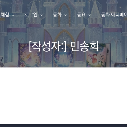
료체험
로그인
동화
동요
동화 애니메
[작성자:]
민송희
동화책 만들기
아이눈 이북
아이눈 음악
아이눈 동영
한글 동화책 샘플
내 동화책
한글 동화책
동요
동화 애니메
영어 동화책 샘플
동요 샘플
소개
구독 신청
영어 동화책
주니어 싱어
애니메이션 샘플
주니어 싱어 샘플
유튜브
포인트 충전
한글송
영상 샘플
상품보기