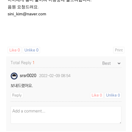
음원 요청드려요.
sini_kim@naver.com
Like
0
Unlike
0
Print
Total Reply
1
srsr0020
2022-02-09 08:54
보내드렸어요.
Reply
Like
Unlike
0
0