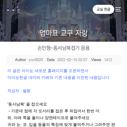
교실 한글
엄마표 교구 자랑
손인형-동서남북접기 응용
Author
srsr0020
Date
2022-02-10 02:57
Views
1412
이 글은 아이눈 새로운 홈페이지를 오픈하면서
아이눈한글 네이버 카페의 기존 내용을 이전한 내용입니다.
작성자 : 별똥
'동서남북' 을 접으세요
- 가운데 점에 각 모서리를 접은 후 뒤집어서 한번 더
위, 아래 쪽을 풀이나 양면테이프로 붙여주세요
귀와 눈, 코, 입을 동물의 특징에 맞게 붙여주거나 그려주면 완